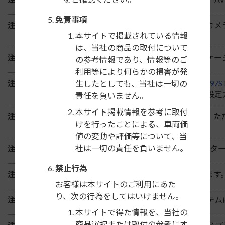
免責事項
注6）
ナビ装着用スペシャルパッケージ付車のバックカメ
本サイトで掲載されている情報
きる場合があります。
は、当社の商品の取付について
注7）
年式H28/2～R3/4のナビ装着用スペシャルパッケ
の参考情報であり、情報等のご
利用等により何らかの損害が発
注8）
ステアリングスイッチ付車は、別売の「
NKK-H97S
生したとしても、当社は一切の
た10ボタンが使用可能になります。スイッチの設定
責任を負いません。
本サイト掲載情報を参考に取付
注9）
ステアリングスイッチは使用できなくなります。た
けを行ったことによる、車両価
す。
値の変動や評価等について、当
社は一切の責任を負いません。
注10）
ディーラーオプションの9インチプレミアムインタ
禁止行為
注11）
充電用USBジャック付車の充電機能は使用できます
お客様は本サイトのご利用にあた
り、次の行為をしてはいけません。
注12）
メーカーオプションのマルチビューカメラシステム
本サイトで得た情報を、当社の
商品選択または取付の参考にす