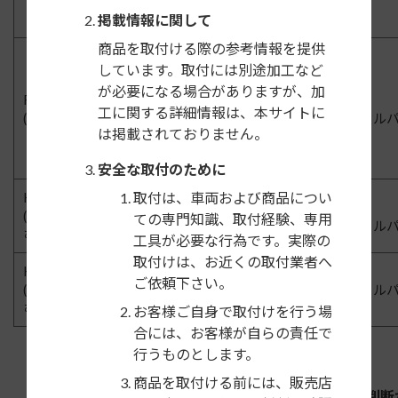
掲載情報に関して
商品を取付ける際の参考情報を提供
しています。取付には別途加工など
RV3,
が必要になる場合がありますが、加
R3/4〜R6/4
オーディオレス車
RV4,
工に関する詳細情報は、本サイトに
RV5,
(e：HEV含む）
(ナビ装着用スペシャル
RV6
は掲載されておりません。
安全な取付のために
RU1,
H28/3〜R3/4
取付は、車両および商品につい
オーディオレス車
RU2,
(ハイブリッド含
ての専門知識、取付経験、専用
RU3,
(ナビ装着用スペシャル
む）
工具が必要な行為です。実際の
RU4
取付けは、お近くの取付業者へ
RU1,
H25/12〜H28/3
オーディオレス車
RU2,
ご依頼下さい。
(ハイブリッド含
(ナビ装着用スペシャル
RU3,
む）
含む）
お客様ご自身で取付けを行う場
RU4
合には、お客様が自らの責任で
行うものとします。
商品を取付ける前には、販売店
フローティングタイプの製品は、振動や取付位置の判断