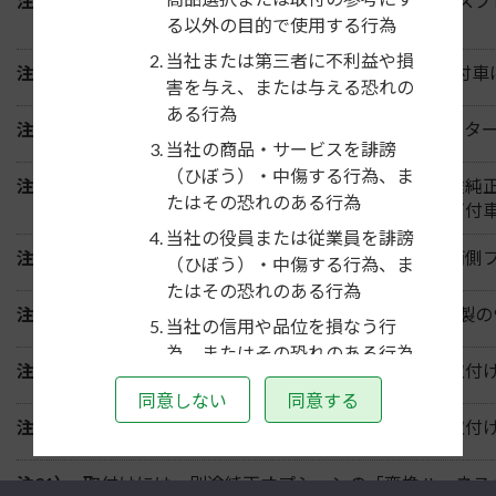
注13）
メーカーオプションのHONDA CONNECTディス
ん。
る以外の目的で使用する行為
当社または第三者に不利益や損
注14）
ディーラーオプションのインターナビシステム付車
害を与え、または与える恐れの
ある行為
注15）
ディーラーオプションの8インチベーシックインタ
当社の商品・サービスを誹謗
（ひぼう）・中傷する行為、ま
注16）
8インチナビゲーションを取付ける場合は、別途純正オ
たはその恐れのある行為
ーオプションの8インチベーシックインターナビ付
当社の役員または従業員を誹謗
注17）
8インチナビゲーションを取付ける場合は、車両側
（ひぼう）・中傷する行為、ま
たはその恐れのある行為
注18）
アルパイン/クラリオン/ケンウッド/パイオニア製
当社の信用や品位を損なう行
為、またはその恐れのある行為
注19）
市販のパイオニア製9インチナビゲーションの取付
犯罪行為もしくは犯罪行為に結
同意しない
同意する
びつく行為、またはその恐れの
注20）
市販のアルパイン製9インチナビゲーションの取付けに
ある行為
法律、法令もしくは条令に違反
注21）
取付けには、別途純正オプションの「変換ハーネス」が必