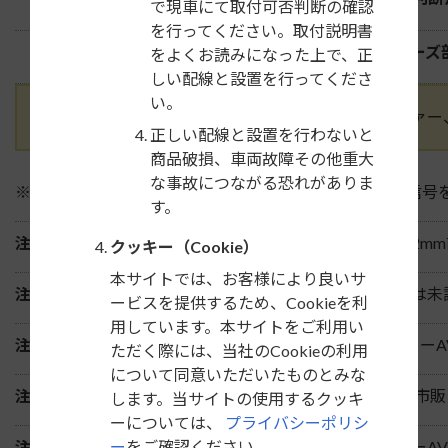
で現車にて取付可否判断の確認
を行ってください。取付説明書
市販のディスプレイオーディオは、機種によってノーズ
をよくお読みになった上で、正
しい配線と設置を行ってくださ
い。
後付けのパワーアンプ、チューンアップウーファー
正しい配線と設置を行わないと
商品破損、車両故障その他重大
な事故につながる恐れがありま
※1
本キット付属の「24P配線コネクター」は車速信号
す。
注1）
本キット付属の「パネルが」純正パネルより約2mm
クッキー（Cookie）
本サイトでは、お客様により良いサ
注2）
メーカーオプションのホンダインターナビ付車は未
ービスを提供するため、Cookieを利
用しています。本サイトをご利用い
注3）
車両側取付部の傾斜角度が34°あるため、市販カー
ただく際には、当社のCookieの利用
について同意いただいたものとみな
注4）
車両側取付部の最短奥行き寸法は182mmです。市
します。当サイトの使用するクッキ
ーについては、
プライバシーポリシ
注5）
ステアリングスイッチ付車は、取付ける市販カーA
ー
をご確認ください。