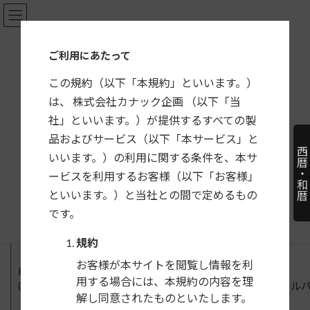
コ
ナ
ン
ビ
テ
ゲ
ご利用にあたって
ン
ー
ツ
シ
この規約（以下「本規約」といいます。）
へ
ョ
は、 株式会社カナック企画 （以下「当
ス
ン
社」といいます。）が提供するすべての製
キ
に
HOME
製品一覧
ホンダ
ヴェゼル
品およびサービス（以下「本サービス」と
ッ
移
西暦・和暦
プ
動
いいます。）の利用に関する条件を、本サ
ヴェゼル
ービスを利用するお客様（以下「お客様」
といいます。）と当社との間で定めるもの
年式
車両型式
タイプ
です。
規約
お客様が本サイトを閲覧し情報を利
RV4,
R6/4〜現在
オーディオレス車
RV5,
用する場合には、本規約の内容を理
(e：HEV含む）
(ナビ装着用スペシャル
RV6
解し同意されたものといたします。