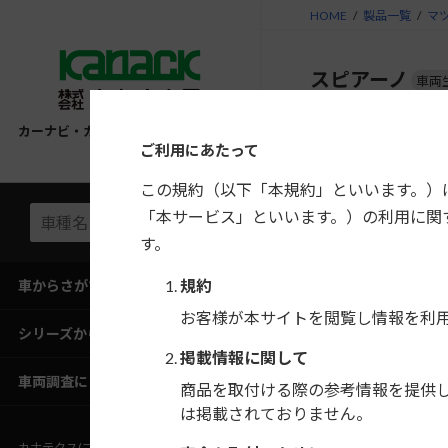
コ
ナ
HOME
製品一覧
マ
ン
ビ
テ
ゲ
スピアーノ
車両
ン
ー
ツ
シ
へ
ョ
カーナビ・カーAV取付キット適合情報
年式
ご利用にあたって
ス
ン
キ
に
この規約（以下「本規約」といいます。）
H18/4〜H20/11
ッ
移
「本サービス」といいます。）の利用に関
プ
動
す。
H15/9〜H18/4
H14/10〜H15/9
規約
車からさがす
H14/2〜H14/10
お客様が本サイトを閲覧し情報を利
シリーズからさがす
掲載情報に関して
車両調査にご協力ください
商品を取付ける際の参考情報を提供
フローティン
は掲載されておりません。
さい。
カナテクス(ブランドサイト)