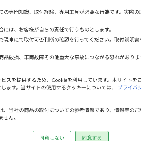
プレイオーディオは、機種によってノーズ部分が薄いためフラッ
ての専門知識、取付経験、専用工具が必要な行為です。実際の
ゲーションを取付ける場合は車速信号接続コネクター同梱の「
N
合には、お客様が自らの責任で行うものとします。
使用をお勧めします。
で現車にて取付可否判断の確認を行ってください。取付説明書
オプションのナビゲーション付車は未調査。
商品破損、車両故障その他重大な事故につながる恐れがありま
閉式の1DINサイズ市販カーAVを窓口下段に取付けた際、機
スを提供するため、Cookieを利用しています。本サイトをご
シュモニターを取付けた場合、シフトノブをパーキング（P）に
なします。当サイトの使用するクッキーについては、
プライバ
ち上げる場合には、必ずシフトノブをニュートラル（N）に入れ
G」以外は、別途純正オプションの「オーディオガーニッシュ」が必要
は、当社の商品の取付についての参考情報であり、情報等のご
ません。
けを行ったことによる、車両価値の変動や評価等について、当
同意しない
同意する
Copyright © 取付キット適合検索 All Rights Reserved.