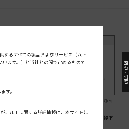
型番
価格
備考
1,2,3
NKK-S71D
4,500円＋税
注
提供するすべての製品およびサービス（以下
1,2,3
NKK-S21D
4,000円＋税
注
いいます。）と当社との間で定めるもので
西暦・和暦
2,3,4
NKK-S21D
4,000円＋税
注
2,3,4,5
NKK-S21D
4,000円＋税
注
2,3,4
NKK-S21D
4,000円＋税
注
します。
最終更新日：2024年01月05日
すが、加工に関する詳細情報は、本サイトに
ていません。適合情報は各カーAVメーカーへご確認下