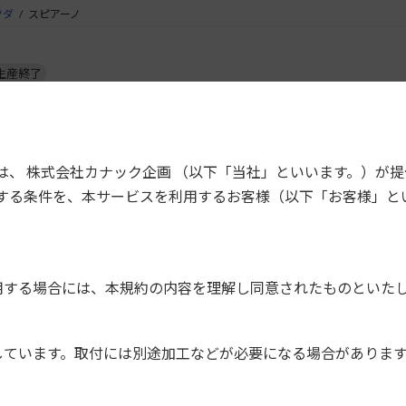
ツダ
スピアーノ
生産終了
車両型式
タイプ
サイズ
取付数
は、 株式会社カナック企画 （以下「当社」といいます。）が
HF21S
180mm
2D
全車種
する条件を、本サービスを利用するお客様（以下「お客様」と
HF21S
全車種
180mm
2D
HF21S
G
180mm
2D
HF21S
全車種
180mm
2D
用する場合には、本規約の内容を理解し同意されたものといた
しています。取付には別途加工などが必要になる場合がありま
グタイプの製品は、振動や取付位置の判断が必要なためご案内し