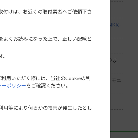
トに取付けできない場合があります。
取付けは、お近くの取付業者へご依頼下さ
KK-S71D
」、カーオーディオを取付ける場合は「
NKK-
をよくお読みになった上で、正しい配線と
す。
種によっては車両側クラスターと干渉する場合がありま
利用いただく際には、当社のCookieの利
入れた状態でモニターを立ち上げると接触します。モニ
シーポリシー
をご確認ください。
てください。
になります。（品番：99000-99076-N30）
利用等により何らかの損害が発生したとし
社は一切の責任を負いません。