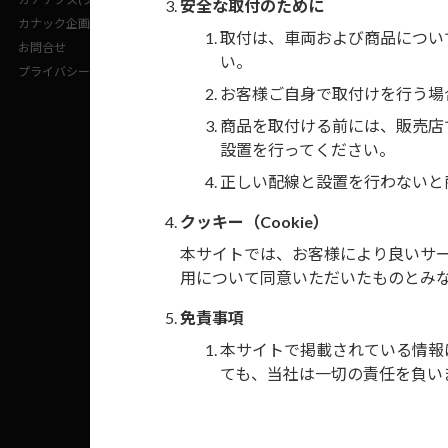
安全な取付のために
カナック企画(企業サイト)
市販のディス
取付は、車両および商品につい
お問合せ
い。
プライバシーポリシー
注1）
カーナビ
お客様ご自身で取付けを行う場
S21D
」の
商品を取付ける前には、販売店
注2）
メーカー
設置を行ってください。
正しい配線と設置を行わないと
注3）
フラップ開
す。
クッキー（Cookie）
本サイトでは、お客様により良いサービ
注4）
インダッ
用について同意いただいたものとみ
ターを立
免責事項
注5）
グレード「
本サイトで掲載されている情報
ても、当社は一切の責任を負い
本サイト掲載情報を参考に取付
禁止行為