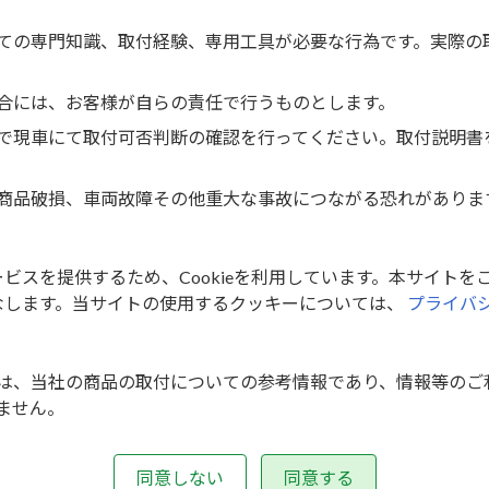
ての専門知識、取付経験、専用工具が必要な行為です。実際の
パワーアンプ、チューンアップウーファー、プロセッサーの増
合には、お客様が自らの責任で行うものとします。
で現車にて取付可否判断の確認を行ってください。取付説明書
オプションのカーウイングス対応ナビゲーション付車には取付
は、別途純正オプションの「リッドクラスター」「ブラケット（
商品破損、車両故障その他重大な事故につながる恐れがありま
60-JD41E ブラケット（L）：28039-JD41E ブラケット（R）：
ゲーションを取付ける場合は、本キット付属の「GPSアンテナ
スを提供するため、Cookieを利用しています。本サイトをご
い。
なします。当サイトの使用するクッキーについては、
プライバ
オプションのバックビューモニター付車のカメラ、ステアリン
は、当社の商品の取付についての参考情報であり、情報等のご
オプションのサイドブラインドモニター付車は、市販カーAVに
ません。
、車検に通らない可能性があります。
けを行ったことによる、車両価値の変動や評価等について、当
同意しない
同意する