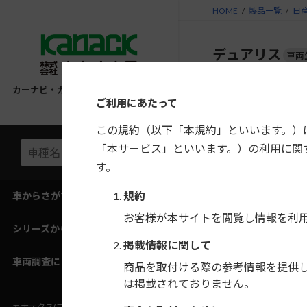
コ
ナ
HOME
製品一覧
日
ン
ビ
テ
ゲ
デュアリス
車両
ン
ー
ツ
シ
へ
ョ
カーナビ・カーAV取付キット適合情報
年式
ご利用にあたって
ス
ン
キ
に
H22/8〜H26/3
この規約（以下「本規約」といいます。）
ッ
移
「本サービス」といいます。）の利用に関
プ
動
す。
H19/5〜H22/8
規約
車からさがす
お客様が本サイトを閲覧し情報を利
シリーズからさがす
掲載情報に関して
フローティン
車両調査にご協力ください
商品を取付ける際の参考情報を提供
さい。
は掲載されておりません。
市販のディス
カナテクス(ブランドサイト)