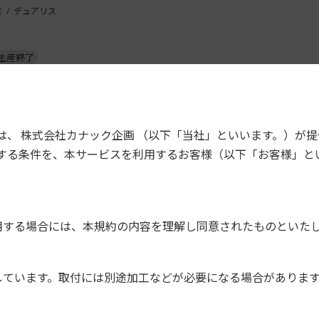
産
デュアリス
生産終了
車両型式
タイプ
サイズ
2DIN窓口付車
KJ10,
180mm
2
は、 株式会社カナック企画 （以下「当社」といいます。）が
KNJ10
(オーディオレス車含む）
する条件を、本サービスを利用するお客様（以下「お客様」と
J10,
KJ10,
1DIN窓口付車
180mm
2
KNJ10,
NJ10
用する場合には、本規約の内容を理解し同意されたものといた
グタイプの製品は、振動や取付位置の判断が必要なためご案内し
しています。取付には別途加工などが必要になる場合がありま
プレイオーディオは、機種によってノーズ部分が薄いためフラッ