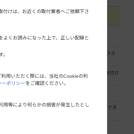
取付けは、お近くの取付業者へご依頼下さ
設に最適な「
ES-N001
」に適合しています。
をよくお読みになった上で、正しい配線と
けできません。
L）（R）」が必要になります。（品番 リッドクラス
す。
28038-JD41E）
ブラケット」「車速信号用コネクター」を使用して取付け
利用いただく際には、当社のCookieの利
シーポリシー
をご確認ください。
グスイッチは使用できなくなります。
利用等により何らかの損害が発生したとし
交換取付けするとサイドブラインドモニターが使用でき
社は一切の責任を負いません。