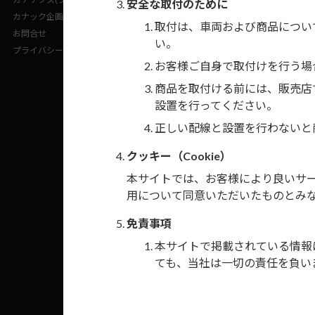
安全な取付のために
カナック企画(企業サイト)
取付は、車両および商品につい
お問合せ
後付けの
い。
プライバシーポリシー
お客様ご自身で取付けを行う場
商品を取付ける前には、販売店
注1）
メーカー
設置を行ってください。
注2）
取付けに
正しい配線と設置を行わないと
ター：682
クッキー（Cookie）
注3）
カーナビ
本サイトでは、お客様により良いサービ
てくださ
用について同意いただいたものとみ
注4）
メーカー
免責事項
本サイトで掲載されている情報
注5）
メーカー
ても、当社は一切の責任を負い
なくなり
本サイト掲載情報を参考に取付
禁止行為