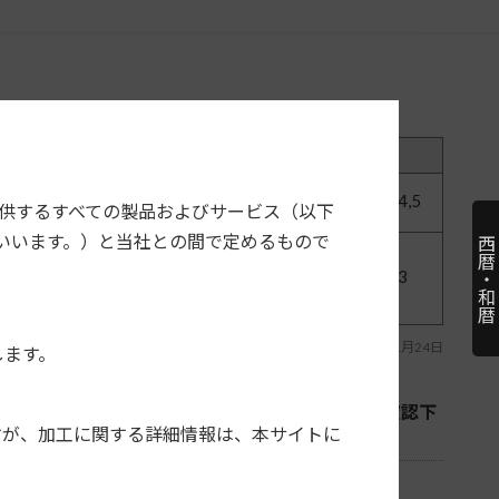
取付数
型番
価格
備考
1,3,4,5
D
NKK-N94P
5,500円＋税
注
提供するすべての製品およびサービス（以下
いいます。）と当社との間で定めるもので
西暦・和暦
1,2,3
D
NKK-N94P
5,500円＋税
注
最終更新日：2024年01月24日
します。
ていません。適合情報は各カーAVメーカーへご確認下
すが、加工に関する詳細情報は、本サイトに
トに取付けできない場合があります。