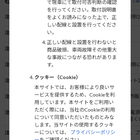
年式H25/12～H27/3の車両については未調査。（
車
お願い
で現車にて取付可否判断の確認
を行ってください。取付説明書
注1）
2DINサイズの市販カーAVを取付ける場合は上段側
をよくお読みになった上で、正
しい配線と設置を行ってくださ
い。
注2）
純正ブラケットを使用して取付けます。
正しい配線と設置を行わないと
注3）
オーディオレス車は未調査。
商品破損、車両故障その他重大
な事故につながる恐れがありま
注4）
AM/FMラジオ（スピーカー内蔵）付車は、車両
す。
クッキー（Cookie）
注5）
純正ディーラーオプションのオーディオ＋フロント
本サイトでは、お客様により良いサ
ービスを提供するため、Cookieを利
注6）
車両側取付部の最短奥行き寸法は197mmです。市
用しています。本サイトをご利用い
ただく際には、当社のCookieの利用
注7）
取付ける200mmワイドナビゲーションに付属の電源
について同意いただいたものとみな
ーカーオプションの「汎用電源コード」をご用意く
します。当サイトの使用するクッキ
ーについては、
プライバシーポリシ
注8）
200mmワイドナビゲーションを取付ける場合は、
ー
をご確認ください。