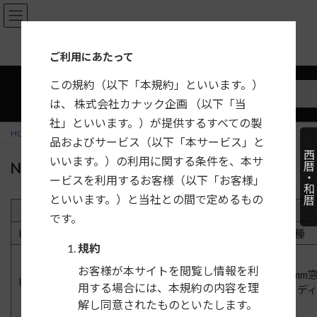
コ
ナ
ン
ビ
テ
ゲ
ご利用にあたって
ン
ー
ツ
シ
この規約（以下「本規約」といいます。）
へ
ョ
は、 株式会社カナック企画 （以下「当
ス
ン
社」といいます。）が提供するすべての製
キ
に
HOME
製品一覧
日産
NV100クリッパーリオ／クリッパーリオ
品およびサービス（以下「本サービス」と
ッ
移
西暦・和暦
プ
動
いいます。）の利用に関する条件を、本サ
NV100クリッパーリオ／クリッパーリオ
ービスを利用するお客様（以下「お客様」
といいます。）と当社との間で定めるもの
年式
車両型式
です。
DR18W
R8/5〜現在
全車種
規約
お客様が本サイトを閲覧し情報を利
200mm
R1/6〜R8/5
DR17W
用する場合には、本規約の内容を理
(オーデ
解し同意されたものといたします。