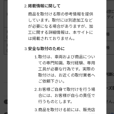
掲載情報に関して
2DIN窓
商品を取付ける際の参考情報を提供
H27/3〜R1/6
DR17W
(オーデ
しています。取付には別途加工など
が必要になる場合がありますが、加
H25/12～H27/3
工に関する詳細情報は、本サイトに
DR64W
全車種
(NV100クリッパーリオ）
は掲載されておりません。
H19/6～H24/1
U71W,
全車種
安全な取付のために
U72W
(クリッパーリオ）
取付は、車両および商品につい
ての専門知識、取付経験、専用
工具が必要な行為です。実際の
フローティングタイプの製品は、振動や取付位置の判断
取付けは、お近くの取付業者へ
ご依頼下さい。
市販のディスプレイオーディオは、機種によってノーズ
お客様ご自身で取付けを行う場
合には、お客様が自らの責任で
年式の空いている期間は車両が生産されていません
行うものとします。
参考
商品を取付ける前には、販売店