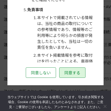
注9）
ステアリングスイッチ付車は、取付ける市販カーA
免責事項
本サイトで掲載されている情報
注10）
車両側取付部の最短奥行き寸法は204mmです。市
は、当社の商品の取付について
の参考情報であり、情報等のご
注11）
カーナビゲーションを取付ける場合は車速信号接続
利用等により何らかの損害が発
生したとしても、当社は一切の
注12）
アルパイン/クラリオン/ケンウッド/パイオニア/
責任を負いません。
本サイト掲載情報を参考に取付
注13）
市販のパイオニア製8インチナビゲーションの取付
けを行ったことによる、車両価
ション用ダイレクトハーネス「
AX-P16AS
」が必
値の変動や評価等について、当
用コネクター（5P）」は使用しません。
同意しない
同意する
社は一切の責任を負いません。
注14）
市販のアルパイン製8インチナビゲーションの取付けに
禁止行為
お客様は本サイトのご利用にあた
注15）
市販のケンウッド製8インチナビゲーションは機種
り、次の行為をしてはいけません。
当ウェブサイトでは Cookie を使用しています。引き続き閲覧する
場合、Cookie の使用を承諾したものとみなされます。また、ご意
本サイトで得た情報を、当社の
見・ご要望がございましたら、アンケートよりご記入ください。
商品選択または取付の参考にす