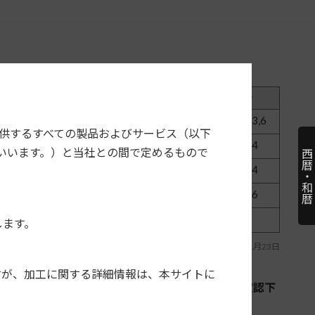
取付数
型番
価格
備考
1,2,3,6
2D
キットレス
注
提供するすべての製品およびサービス（以下
2,3,4
NKK-Y50D
4,000円＋税
注
いいます。）と当社との間で定めるもので
西暦・和暦
D
2,3,4
NKK-Y37D
3,500円＋税
注
2,5,6
2D
キットレス
注
2
D
NKK-Y37D
3,500円＋税
注
します。
最終更新日：2024年01月23日
すが、加工に関する詳細情報は、本サイトに
ていません。適合情報は各カーAVメーカーへご確認下