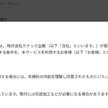
ヨタ
プラッツ
産終了
車両型式
タイプ
サイズ
200mm
W
は、 株式会社カナック企画 （以下「当社」といいます。）が
NCP12,
200mm窓口付車
NCP16,
する条件を、本サービスを利用するお客様（以下「お客様」と
(オーディオレス車含む）
180mm
2
SCP11
NCP12,
200mm
W
200mm窓口付車
NCP16,
(オーディオレス車含む）
SCP11
180mm
2
用する場合には、本規約の内容を理解し同意されたものといた
しています。取付には別途加工などが必要になる場合がありま
グタイプの製品は、振動や取付位置の判断が必要なためご案内し