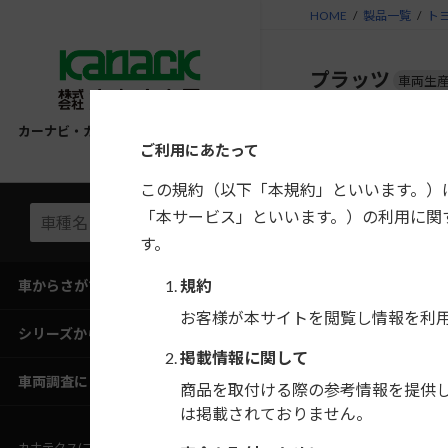
コ
ナ
HOME
製品一覧
ト
ン
ビ
テ
ゲ
プラッツ
車両生
ン
ー
ツ
シ
へ
ョ
カーナビ・カーAV取付キット適合情報
年式
ご利用にあたって
ス
ン
キ
に
この規約（以下「本規約」といいます。）
ッ
移
H14/8〜H17/11
「本サービス」といいます。）の利用に関
プ
動
す。
規約
車からさがす
H11/8〜H14/8
お客様が本サイトを閲覧し情報を利
シリーズからさがす
掲載情報に関して
車両調査にご協力ください
商品を取付ける際の参考情報を提供
フローティン
は掲載されておりません。
さい。
カナテクス(ブランドサイト)