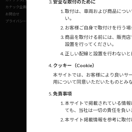
安全な取付のために
カナック企画(企業サイト)
市販のディス
取付は、車両および商品につい
お問合せ
い。
プライバシーポリシー
後付けの
お客様ご自身で取付けを行う場
商品を取付ける前には、販売店
設置を行ってください。
注1）
取付ける2
正しい配線と設置を行わないと
10P/6
クッキー（Cookie）
注2）
異形サイズ
本サイトでは、お客様により良いサービ
用について同意いただいたものとみ
注3）
オーディ
されている
免責事項
注4）
カーナビ
本サイトで掲載されている情報
Y37D
」の
ても、当社は一切の責任を負い
本サイト掲載情報を参考に取付
注5）
取付ける2
10P/6
禁止行為