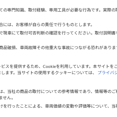
プレイオーディオは、機種によってノーズ部分が薄いためフラッ
ての専門知識、取付経験、専用工具が必要な行為です。実際の
パワーアンプ、チューンアップウーファー、プロセッサーの増
合には、お客様が自らの責任で行うものとします。
で現車にて取付可否判断の確認を行ってください。取付説明書
00mmワイドナビゲーションに付属の電源コードがトヨタ車
商品破損、車両故障その他重大な事故につながる恐れがありま
P/5P配線コネクター」が必要になります。
一体型MD・CD・AM/FMチューナー付車には取付けできま
スを提供するため、Cookieを利用しています。本サイトをご
なします。当サイトの使用するクッキーについては、
プライバ
オレス車でアンテナ電源用配線が接続されていない場合は、車両
1Pコネクターを接続する必要があります。
ゲーションを取付ける場合は車速信号接続コネクター同梱の「
N
は、当社の商品の取付についての参考情報であり、情報等のご
使用をお勧めします。
ません。
けを行ったことによる、車両価値の変動や評価等について、当
00mmワイドナビゲーションに付属の電源コードがトヨタ車
P配線コネクター」が必要になります。