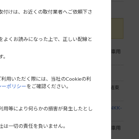
トに取付けできない場合があります。
取付けは、お近くの取付業者へご依頼下さ
設に最適な「
ES-Y002
」に適合しています。
をよくお読みになった上で、正しい配線と
用コネクターになっていない場合は、市販の「トヨタ車用
す。
せん。
利用いただく際には、当社のCookieの利
シーポリシー
をご確認ください。
側のアンテナ電源用1Pコネクターと車両側配線に結束
KK-Y50D
」、カーオーディオを取付ける場合は「
NKK-
利用等により何らかの損害が発生したとし
社は一切の責任を負いません。
用コネクターになっていない場合は、市販の「トヨタ車用