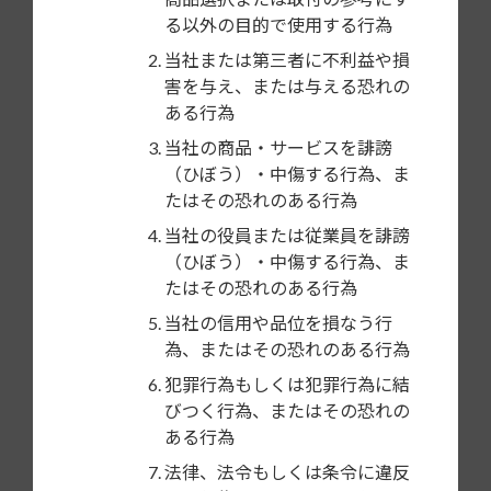
る以外の目的で使用する行為
BMW
当社または第三者に不利益や損
1シリーズ
害を与え、または与える恐れの
ある行為
3シリーズ
当社の商品・サービスを誹謗
5シリーズ
（ひぼう）・中傷する行為、ま
たはその恐れのある行為
6シリーズ
当社の役員または従業員を誹謗
（ひぼう）・中傷する行為、ま
7シリーズ
たはその恐れのある行為
X1
当社の信用や品位を損なう行
為、またはその恐れのある行為
X5
犯罪行為もしくは犯罪行為に結
X6
びつく行為、またはその恐れの
ある行為
Z4
法律、法令もしくは条令に違反
ミニ／ミニ クラブマン／ミニ コンバーチブル／ミニ ク