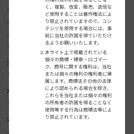
く、複製、改変、販売、送信な
C4
ど使用することは著作権法によ
り禁止されていますので、コン
C4 ピカソ
テンツを使用する場合には、事
C5
前に当社の許諾を得ていただけ
るようお願いいたします。
DS4
本サイト上で掲載されている
個々の商標・標章・ロゴマー
フィアット
ク、商号に関する権利は、当社
または個々の権利の権利者に帰
500／500C
属します。商標法その他の法律
により認められる場合を除き、
アバルト
これらを当社または個々の権利
の所有者の許諾を得ることなく
500／500C／595／595C
使用等する行為は商標法等によ
り禁止されています。
フォルクスワーゲン
CC／パサート CC