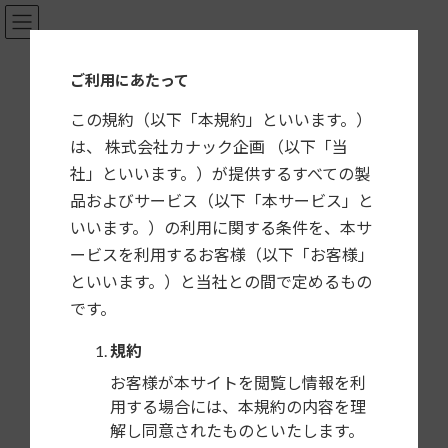
コ
ナ
ン
ビ
テ
ゲ
カーナビ・カーAV取付キット適合情報
ご利用にあたって
ン
ー
ツ
シ
この規約（以下「本規約」といいます。）
へ
ョ
は、 株式会社カナック企画 （以下「当
ス
ン
社」といいます。）が提供するすべての製
キ
に
HOME
製品一覧
BMW
GE-X008
品およびサービス（以下「本サービス」と
ッ
移
プ
動
いいます。）の利用に関する条件を、本サ
GE-X008
ービスを利用するお客様（以下「お客様」
ステアリングリモコン用オプションキット
といいます。）と当社との間で定めるもの
CAN-Busインターフェイス「
GE-XA02
」と併用すること
です。
により、純正で装備されている ステアリングスイッチで市
規約
販カーAVを操作できるようにするキットです。
★ リモコン専用端子付、リモコン設定機能付および、赤
お客様が本サイトを閲覧し情報を利
外線リモコン対応のカーAVにお使いいただけます。
用する場合には、本規約の内容を理
★ 主なメーカーのリモコンデータをプリセット済み！簡
解し同意されたものといたします。