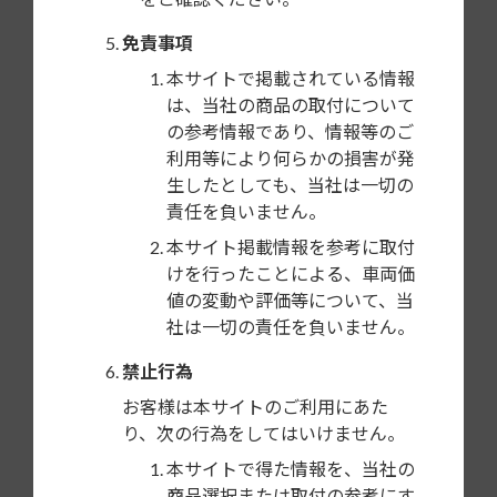
免責事項
オンラインで購入
本サイトで掲載されている情報
ワントップオンラインショップより[GE-X008]がご購入い
は、当社の商品の取付について
の参考情報であり、情報等のご
ただけます
利用等により何らかの損害が発
生したとしても、当社は一切の
楽天市場で購入
責任を負いません。
本サイト掲載情報を参考に取付
Yahoo!ショッピングで購入
けを行ったことによる、車両価
値の変動や評価等について、当
社は一切の責任を負いません。
Amazonで購入
禁止行為
お客様は本サイトのご利用にあた
り、次の行為をしてはいけません。
GE-X008の適合車種
本サイトで得た情報を、当社の
※車種名をクリックし、必ず注意事項をご確認ください
商品選択または取付の参考にす