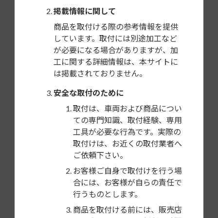
単な設定で使用可能。
掲載情報に関して
商品を取付ける際の参考情報を提供
希望小売価格
しています。取付には別途加工など
が必要になる場合がありますが、加
5,500円＋税
工に関する詳細情報は、本サイトに
は掲載されておりません。
構成部品
コネクター（10P）
安全な取付のために
ミニプラグ変換コード
取付は、車両および商品につい
赤外線コード（5m）
ての専門知識、取付経験、専用
工具が必要な行為です。実際の
その他
取付けは、お近くの取付業者へ
ご依頼下さい。
日東工業JANコード
お客様ご自身で取付けを行う場
4976135704150
合には、お客様が自らの責任で
行うものとします。
カナック企画JANコード
商品を取付ける前には、販売店
4985285073894