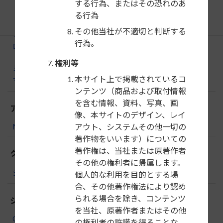
する行為、またはその恐れのあ
ーペ／ミニ ロードスター
る行為
その他当社が不適切と判断する
ミニ クロスオーバー／ミニ ジョンクーパーワークスク
行為。
ロスオーバー
権利等
ミニ ペースマン／ミニ ジョンクーパーワークスペース
本サイト上で掲載されているコ
マン
ンテンツ（商品および取付情報
を含む情報、資料、写真、画
アルファロメオ
像、本サイトのデザイン、レイ
MiTo
アウト、システムその他一切の
著作物をいいます）についての
著作権は、当社または原著作者
クライスラー
その他の権利者に帰属します。
ジープ ラングラー
個人的な利用を目的とする場
合、その他著作権法により認め
られる場合を除き、コンテンツ
シトロエン
を当社、原著作者またはその他
C3
の権利者の許諾を得ることな