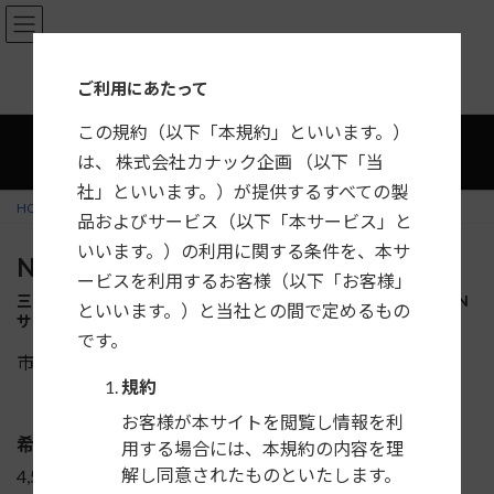
コ
ナ
ン
ビ
テ
ゲ
カーナビ・カーAV取付キット適合情報
ご利用にあたって
ン
ー
ツ
シ
この規約（以下「本規約」といいます。）
へ
ョ
は、 株式会社カナック企画 （以下「当
ス
ン
社」といいます。）が提供するすべての製
キ
に
HOME
製品一覧
三菱
タウンボックス
NKK-M33D
品およびサービス（以下「本サービス」と
ッ
移
プ
動
いいます。）の利用に関する条件を、本サ
NKK-M33D
ービスを利用するお客様（以下「お客様」
三菱 タウンボックス／タウンボックスワイド／ミニキャブ用 DIN
といいます。）と当社との間で定めるもの
サイズカーAV取付キット
です。
市販の1DIN+1DINを取付けるためのキットです。
規約
お客様が本サイトを閲覧し情報を利
希望小売価格
用する場合には、本規約の内容を理
解し同意されたものといたします。
4,500円＋税