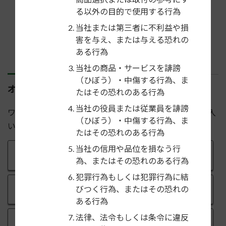
る以外の目的で使用する行為
当社または第三者に不利益や損
害を与え、または与える恐れの
ある行為
当社の商品・サービスを誹謗
（ひぼう）・中傷する行為、ま
オンラインで購入
たはその恐れのある行為
当社の役員または従業員を誹謗
ワントップオンラインショップより[GE-PE203R]がご購入
（ひぼう）・中傷する行為、ま
いただけます
たはその恐れのある行為
当社の信用や品位を損なう行
楽天市場で購入
為、またはその恐れのある行為
犯罪行為もしくは犯罪行為に結
Yahoo!ショッピングで購入
びつく行為、またはその恐れの
ある行為
法律、法令もしくは条令に違反
Amazonで購入