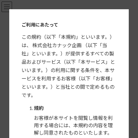
コ
ナ
ン
ビ
テ
ゲ
カーナビ・カーAV取付キット適合情報
ご利用にあたって
ン
ー
ツ
シ
この規約（以下「本規約」といいます。）
へ
ョ
は、 株式会社カナック企画 （以下「当
ス
ン
社」といいます。）が提供するすべての製
キ
に
HOME
製品一覧
プジョー
GE-PE203R
品およびサービス（以下「本サービス」と
ッ
移
プ
動
いいます。）の利用に関する条件を、本サ
GE-PE203R
ービスを利用するお客様（以下「お客様」
プジョー 308用 DINサイズカーAV取付キット
といいます。）と当社との間で定めるもの
です。
標準1DINオーディオ付車に2DINサイズの市販カーAVを取
付けるキットです。
規約
GE-PE203
: パネル（ブラック）
お客様が本サイトを閲覧し情報を利
GE-PE203K
: パネル（メタリックブラック）
用する場合には、本規約の内容を理
GE-PE203R
: パネル（シルバー）
解し同意されたものといたします。