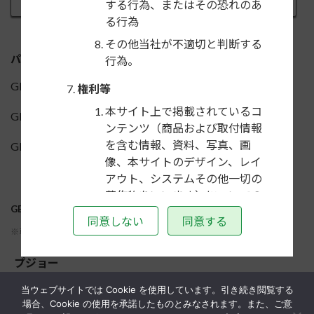
する行為、またはその恐れのあ
る行為
その他当社が不適切と判断する
パネルの違い
行為。
GE-PE203 : パネル（ブラック）
権利等
本サイト上で掲載されているコ
GE-PE203K : パネル（メタリックブラック）
ンテンツ（商品および取付情報
を含む情報、資料、写真、画
GE-PE203R : パネル（シルバー）
像、本サイトのデザイン、レイ
アウト、システムその他一切の
著作物をいいます）についての
GE-PE203Rの適合車種
著作権は、当社または原著作者
同意しない
同意する
その他の権利者に帰属します。
※車種名をクリックし、必ず注意事項をご確認ください
個人的な利用を目的とする場
プジョー
合、その他著作権法により認め
られる場合を除き、コンテンツ
308
当ウェブサイトでは Cookie を使用しています。引き続き閲覧する
を当社、原著作者またはその他
場合、Cookie の使用を承諾したものとみなされます。また、ご意
の権利者の許諾を得ることな