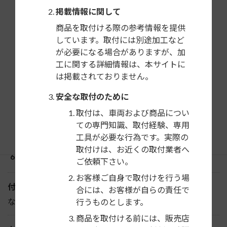
掲載情報に関して
希望小売価格
商品を取付ける際の参考情報を提供
しています。取付には別途加工など
29,000円＋税
が必要になる場合がありますが、加
工に関する詳細情報は、本サイトに
構成部品
は掲載されておりません。
パネル（シルバー）
安全な取付のために
ブラケット一式
コネクター（16P）
取付は、車両および商品につい
ての専門知識、取付経験、専用
電源用コード（イルミネーション）
工具が必要な行為です。実際の
アンテナ変換コード
取付けは、お近くの取付業者へ
その他
ご依頼下さい。
お客様ご自身で取付けを行う場
付属ステリモ配線
合には、お客様が自らの責任で
なし
行うものとします。
商品を取付ける前には、販売店