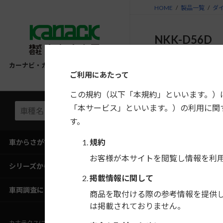
コ
ナ
HOME
製品一覧
ダ
ン
ビ
テ
ゲ
NKK-D56D
ン
ー
ツ
シ
ダイハツ ムーヴ コン
ーAV取付キット
へ
ョ
カーナビ・カーAV取付キット適合情報
ご利用にあたって
ス
ン
異形オーディオ付車に
キ
に
この規約（以下「本規約」といいます。）
ためのキットです
ッ
移
「本サービス」といいます。）の利用に関
プ
動
す。
希望小売価格
規約
車からさがす
お客様が本サイトを閲覧し情報を利
構成部品
シリーズからさがす
掲載情報に関して
車両調査にご協力ください
商品を取付ける際の参考情報を提供
は掲載されておりません。
カナテクス(ブランドサイト)