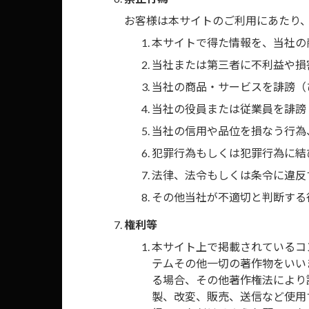
お客様は本サイトのご利用にあたり
本サイトで得た情報を、当社の
当社または第三者に不利益や損
当社の商品・サービスを誹謗（
当社の役員または従業員を誹謗
当社の信用や品位を損なう行為
互換製品
犯罪行為もしくは犯罪行為に結
法律、法令もしくは条令に違反
KK-D56D
その他当社が不適切と判断する
UA-D56D
権利等
※価格・商品構成・適合
本サイト上で掲載されているコ
テムその他一切の著作物をいい
る場合、その他著作権法により
オンラインで購
製、改変、販売、送信など使用