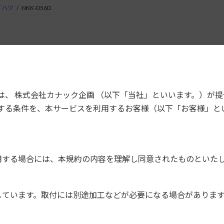
イハツ
NKK-D56D
テ／ムーヴ コンテ カスタム（異形用） DINサイズカ
市販の2DINまたは1DIN+1DINを取付ける
は、 株式会社カナック企画 （以下「当社」といいます。）が
。
する条件を、本サービスを利用するお客様（以下「お客様」と
7,000円＋税
用する場合には、本規約の内容を理解し同意されたものといた
パネル
ブラケット一式
しています。取付には別途加工などが必要になる場合がありま
コネクター一式（10P/6P）
車速信号用コネクター（5P）