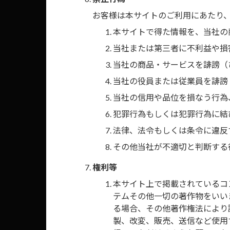
お客様は本サイトのご利用にあたり
本サイトで得た情報を、当社の
当社または第三者に不利益や損
当社の商品・サービスを誹謗（
互換製品
当社の役員または従業員を誹謗
当社の信用や品位を損なう行為
UA-H67D
犯罪行為もしくは犯罪行為に結
※価格・商品構成・適合
法律、法令もしくは条令に違反
その他当社が不適切と判断する
権利等
オンラインで購
本サイト上で掲載されているコ
ワントップオンライ
テムその他一切の著作物をいい
る場合、その他著作権法により
製、改変、販売、送信など使用