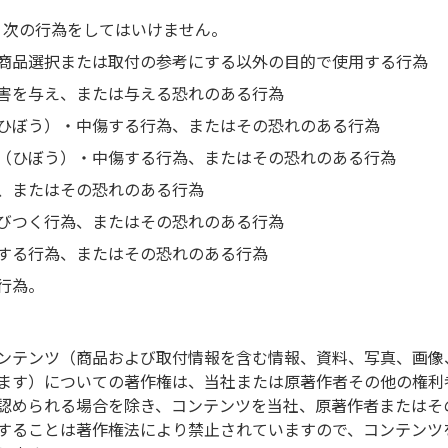
、次の行為をしてはいけません。
商品選択または取付の参考にする以外の目的で使用する行為
害を与え、または与える恐れのある行為
ひぼう）・中傷する行為、またはその恐れのある行為
（ひぼう）・中傷する行為、またはその恐れのある行為
、またはその恐れのある行為
／ケンウッド
びつく行為、またはその恐れのある行為
情報は販売元のホームページをご確認ください。
する行為、またはその恐れのある行為
行為。
入
ンテンツ（商品および取付情報を含む情報、資料、写真、画像
ンショップより[UA-H67D]がご購入いただけます
ます）についての著作権は、当社または原著作者その他の権利
認められる場合を除き、コンテンツを当社、原著作者またはそ
することは著作権法により禁止されていますので、コンテンツ
楽天市場で購入
Yahoo!ショッピングで