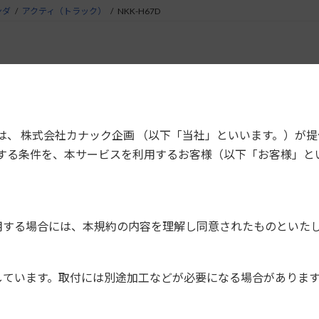
ンダ
アクティ（トラック）
NKK-H67D
アウェイブほか用 DINサイズカーAV取付キット
1DIN+1DINを取付けるためのキットです。
は、 株式会社カナック企画 （以下「当社」といいます。）が
する条件を、本サービスを利用するお客様（以下「お客様」と
6,500円＋税
パネル
用する場合には、本規約の内容を理解し同意されたものといた
ブラケット一式
コネクター（20P）
アンテナ変換コード（GT）
しています。取付には別途加工などが必要になる場合がありま
その他