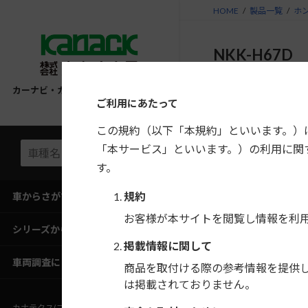
コ
ナ
HOME
製品一覧
ホ
ン
ビ
テ
ゲ
NKK-H67D
ン
ー
ツ
シ
ホンダ アクティ／エ
へ
ョ
カーナビ・カーAV取付キット適合情報
市販の2DINまたは
ご利用にあたって
ス
ン
キ
に
この規約（以下「本規約」といいます。）
ッ
移
「本サービス」といいます。）の利用に関
プ
動
希望小売価格
す。
規約
車からさがす
構成部品
お客様が本サイトを閲覧し情報を利
シリーズからさがす
掲載情報に関して
車両調査にご協力ください
商品を取付ける際の参考情報を提供
は掲載されておりません。
カナテクス(ブランドサイト)