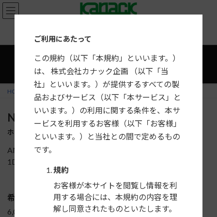
コ
ナ
ン
ビ
テ
ゲ
カーナビ・カーAV取付キット適合情報
ご利用にあたって
ン
ー
ツ
シ
この規約（以下「本規約」といいます。）
へ
ョ
は、 株式会社カナック企画 （以下「当
ス
ン
社」といいます。）が提供するすべての製
キ
に
HOME
製品一覧
ホンダ
アクティ（バン）
NKK-H73D
品およびサービス（以下「本サービス」と
ッ
移
プ
動
いいます。）の利用に関する条件を、本サ
NKK-H73D
ービスを利用するお客様（以下「お客様」
ホンダ アクティ（バン）用 DINサイズカーAV取付キット
といいます。）と当社との間で定めるもの
です。
AMラジオ付車（1スピーカー）に市販の2DINまたは
1DIN+1DINを取付けるためのキットです。
規約
お客様が本サイトを閲覧し情報を利
用する場合には、本規約の内容を理
希望小売価格
解し同意されたものといたします。
6,000円＋税