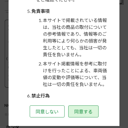
免責事項
本サイトで掲載されている情報
は、当社の商品の取付について
の参考情報であり、情報等のご
利用等により何らかの損害が発
生したとしても、当社は一切の
責任を負いません。
本サイト掲載情報を参考に取付
けを行ったことによる、車両価
値の変動や評価等について、当
社は一切の責任を負いません。
禁止行為
お客様は本サイトのご利用にあた
NKK-H73Dの適合車種
り、次の行為をしてはいけません。
同意しない
同意する
※車種名をクリックし、必ず注意事項をご確認ください
本サイトで得た情報を、当社の
ホンダ
商品選択または取付の参考にす