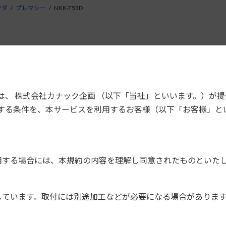
ツダ
プレマシー
NKK-T53D
産 ラフェスタ ハイウェイスター用 DINサイズカー
販の2DINまたは1DIN+1DINを取付けるた
は、 株式会社カナック企画 （以下「当社」といいます。）が
する条件を、本サービスを利用するお客様（以下「お客様」と
7,500円＋税
用する場合には、本規約の内容を理解し同意されたものといた
ブラケット一式
コネクター（24P）
しています。取付には別途加工などが必要になる場合がありま
アンテナ変換コード
その他