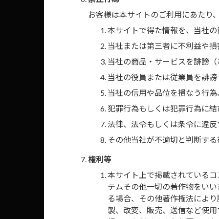
お客様は本サイトのご利用にあたり
本サイトで得た情報を、当社の
当社または第三者に不利益や損
当社の商品・サービスを誹謗（
互換製品
当社の役員または従業員を誹謗
当社の信用や品位を損なう行為
KK-T53D
犯罪行為もしくは犯罪行為に結
法律、法令もしくは条令に違反
※価格・商品構成・適合
その他当社が不適切と判断する
権利等
オンラインで購
本サイト上で掲載されているコ
テムその他一切の著作物をいい
ワントップオンライ
る場合、その他著作権法により
製、改変、販売、送信など使用