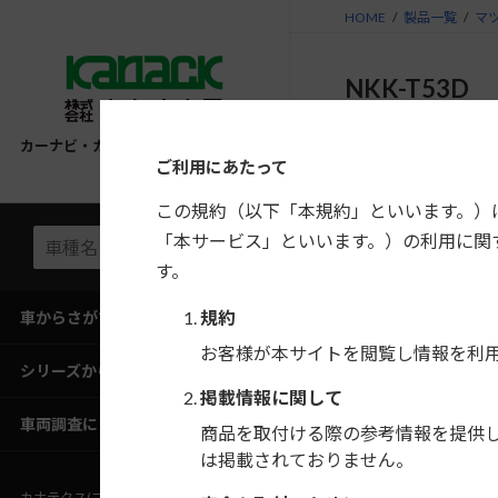
コ
ナ
HOME
製品一覧
マ
ン
ビ
テ
ゲ
NKK-T53D
ン
ー
ツ
シ
マツダ プレマシー・日
AV取付キット
へ
ョ
カーナビ・カーAV取付キット適合情報
ご利用にあたって
ス
ン
オーディオレス車に市
キ
に
この規約（以下「本規約」といいます。）
めのキットです。
ッ
移
「本サービス」といいます。）の利用に関
プ
動
す。
希望小売価格
規約
車からさがす
お客様が本サイトを閲覧し情報を利
構成部品
シリーズからさがす
掲載情報に関して
車両調査にご協力ください
商品を取付ける際の参考情報を提供
は掲載されておりません。
カナテクス(ブランドサイト)