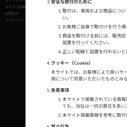
安全な取付のために
カナック企画(企業サイト)
付属ステリモ配線
取付は、車両および商品につい
お問合せ
い。
プライバシーポリシー
日東工業JANコー
お客様ご自身で取付けを行う場
商品を取付ける前には、販売店
設置を行ってください。
正しい配線と設置を行わないと
クッキー（Cookie）
本サイトでは、お客様により良いサービ
用について同意いただいたものとみ
免責事項
本サイトで掲載されている情報
ても、当社は一切の責任を負い
本サイト掲載情報を参考に取付
禁止行為