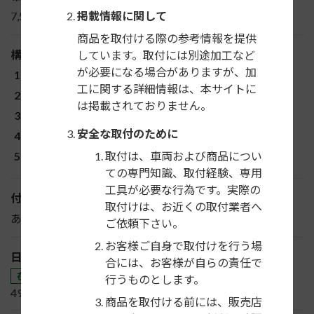
7,500円＋税
掲載情報に関して
商品を取付ける際の参考情報を提供
構成部品
しています。取付には別途加工など
が必要になる場合がありますが、加
ブラケット一式
工に関する詳細情報は、本サイトに
コネクター（24P）
は掲載されておりません。
アンテナ変換コード
安全な取付のために
バックカメラ変換コード
その他
取付は、車両および商品につい
ての専門知識、取付経験、専用
工具が必要な行為です。実際の
付属ステリモ配線
取付けは、お近くの取付業者へ
あり
ご依頼下さい。
お客様ご自身で取付けを行う場
日東工業JANコード
合には、お客様が自らの責任で
在庫販売
行うものとします。
4976135704341
商品を取付ける前には、販売店