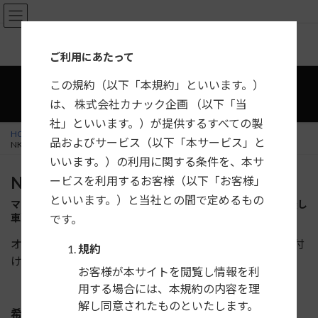
コ
ナ
ン
ビ
テ
ゲ
カーナビ・カーAV取付キット適合情報
ご利用にあたって
ン
ー
ツ
シ
この規約（以下「本規約」といいます。）
へ
ョ
は、 株式会社カナック企画 （以下「当
ス
ン
社」といいます。）が提供するすべての製
キ
に
HOME
製品一覧
マツダ
アテンザ セダン／アテンザ ワゴン
品およびサービス（以下「本サービス」と
ッ
移
NKK-T57D
プ
動
いいます。）の利用に関する条件を、本サ
NKK-T57D
ービスを利用するお客様（以下「お客様」
といいます。）と当社との間で定めるもの
マツダ アテンザ（セダン／ワゴン）（BOSEサウンドシステム無し
車）用 DINサイズカーAV取付キット
です。
オーディオレス車に市販の2DINまたは1DIN+1DINを取付
規約
けるためのキットです。
お客様が本サイトを閲覧し情報を利
用する場合には、本規約の内容を理
解し同意されたものといたします。
希望小売価格