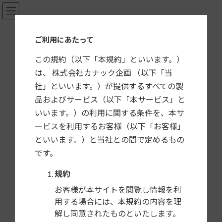
コ
ナ
ン
ビ
テ
ゲ
カーナビ・カーAV取付キット適合情報
ご利用にあたって
ン
ー
ツ
シ
この規約（以下「本規約」といいます。）
へ
ョ
は、 株式会社カナック企画 （以下「当
ス
ン
社」といいます。）が提供するすべての製
キ
に
HOME
製品一覧
日産
バネット（バン／トラック）
NKK-T58D
品およびサービス（以下「本サービス」と
ッ
移
プ
動
いいます。）の利用に関する条件を、本サ
NKK-T58D
ービスを利用するお客様（以下「お客様」
マツダ ボンゴ・日産 バネット用 DINサイズカーAV取付キット
といいます。）と当社との間で定めるもの
AM/FMチューナー付車に市販の2DINまたは1DIN+1DIN
です。
を取付けるためのキットです。
規約
お客様が本サイトを閲覧し情報を利
希望小売価格
用する場合には、本規約の内容を理
解し同意されたものといたします。
9,500円＋税