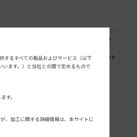
スズキ
ダイハツ
日産
スバル
ルファロメ
クライスラー
シトロエン
フィアット
提供するすべての製品およびサービス（以下
オ
いいます。）と当社との間で定めるもので
ローバー
汎用
します。
1DIN
オプション
すが、加工に関する詳細情報は、本サイトに