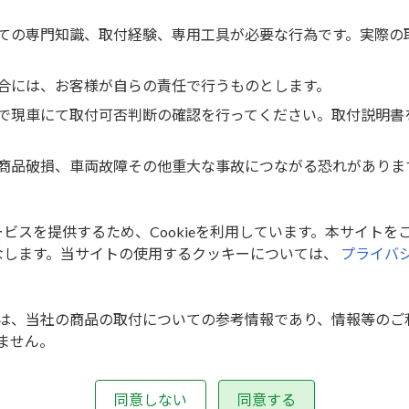
NKK
TBX
GE
NKT
ての専門知識、取付経験、専用工具が必要な行為です。実際の
合には、お客様が自らの責任で行うものとします。
で現車にて取付可否判断の確認を行ってください。取付説明書
りません
商品破損、車両故障その他重大な事故につながる恐れがありま
Copyright © 取付キット適合検索 All Rights Reserved.
スを提供するため、Cookieを利用しています。本サイトをご
なします。当サイトの使用するクッキーについては、
プライバ
は、当社の商品の取付についての参考情報であり、情報等のご
ません。
けを行ったことによる、車両価値の変動や評価等について、当
同意しない
同意する