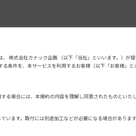
トヨタ
ホンダ
マツダ
三菱
ゼネラルモー
ア
BMW
MCCスマート
アウディ
は、 株式会社カナック企画 （以下「当社」といいます。）が
ターズ
する条件を、本サービスを利用するお客様（以下「お客様」と
フォルクスワ
メルセデス・
フォード
プジョー
ーゲン
ベンツ
用する場合には、本規約の内容を理解し同意されたものといた
2DIN
9インチ型
8インチ型
200mmワイド
しています。取付には別途加工などが必要になる場合がありま