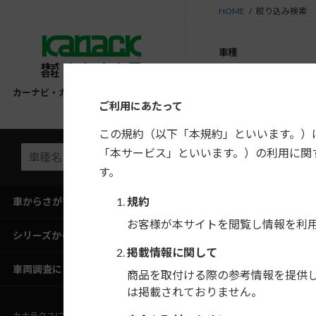
コ
ナ
HOME
絞り込み検索
ン
ビ
テ
ゲ
車種
ン
ー
ツ
シ
すべて
へ
ョ
カーナビ・カーAV取付キット適合情報
ご利用にあたって
ス
ン
キ
に
いすゞ
この規約（以下「本規約」といいます。）
ッ
移
「本サービス」といいます。）の利用に関
プ
動
す。
アバルト
規約
車からさがす
種類
お客様が本サイトを閲覧し情報を利
シリーズからさがす
掲載情報に関して
すべて
車両調査にご協力ください
商品を取付ける際の参考情報を提供
は掲載されておりません。
シリーズ
カナテクス(ブランドサイト)