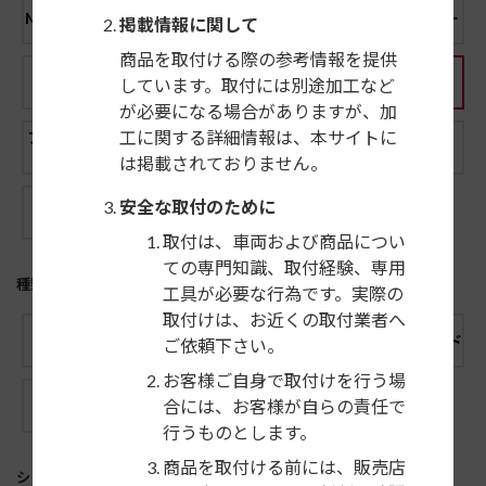
アルファロメ
MCCスマート
アウディ
クライスラー
掲載情報に関して
オ
商品を取付ける際の参考情報を提供
シトロエン
フィアット
アバルト
フォード
しています。取付には別途加工など
が必要になる場合がありますが、加
工に関する詳細情報は、本サイトに
フォルクスワ
メルセデス・
プジョー
ローバー
ーゲン
ベンツ
は掲載されておりません。
安全な取付のために
汎用
取付は、車両および商品につい
ての専門知識、取付経験、専用
種類
工具が必要な行為です。実際の
取付けは、お近くの取付業者へ
すべて
9インチ型
8インチ型
200mmワイド
ご依頼下さい。
お客様ご自身で取付けを行う場
合には、お客様が自らの責任で
2DIN
1DIN
オプション
行うものとします。
商品を取付ける前には、販売店
シリーズ