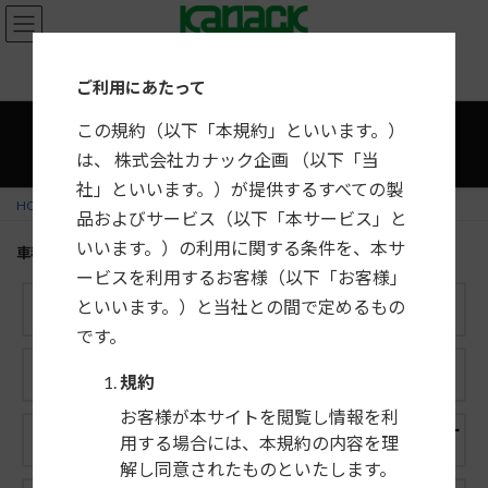
コ
ナ
ン
ビ
テ
ゲ
カーナビ・カーAV取付キット適合情報
ご利用にあたって
ン
ー
ツ
シ
この規約（以下「本規約」といいます。）
へ
ョ
は、 株式会社カナック企画 （以下「当
ス
ン
社」といいます。）が提供するすべての製
キ
に
HOME
絞り込み検索
品およびサービス（以下「本サービス」と
ッ
移
プ
動
いいます。）の利用に関する条件を、本サ
車種
ービスを利用するお客様（以下「お客様」
といいます。）と当社との間で定めるもの
すべて
トヨタ
ホンダ
マツダ
です。
三菱
スズキ
ダイハツ
日産
規約
お客様が本サイトを閲覧し情報を利
ゼネラルモー
BMW
スバル
いすゞ
用する場合には、本規約の内容を理
ターズ
解し同意されたものといたします。